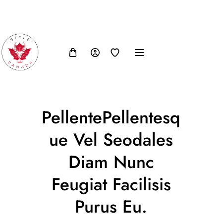
FB
IN
TW
USD, $
PellentePellentesq
Ue Vel Seodales
Diam Nunc
Feugiat Facilisis
Purus Eu.