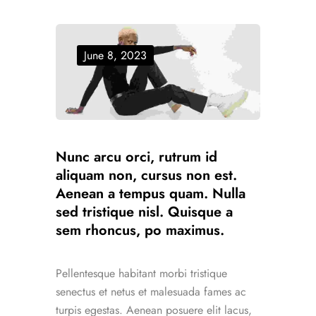
June 8, 2023
Nunc arcu orci, rutrum id
aliquam non, cursus non est.
Aenean a tempus quam. Nulla
sed tristique nisl. Quisque a
sem rhoncus, po maximus.
Pellentesque habitant morbi tristique
senectus et netus et malesuada fames ac
turpis egestas. Aenean posuere elit lacus,