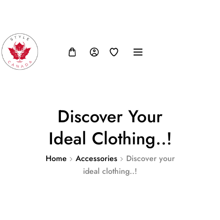
FB
IN
TW
USD, $
Discover Your
Ideal Clothing..!
Home
Accessories
Discover your
ideal clothing..!